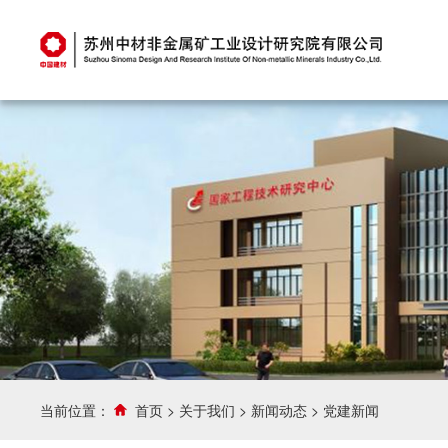
当前位置：
首页
>
关于我们
>
新闻动态
>
党建新闻