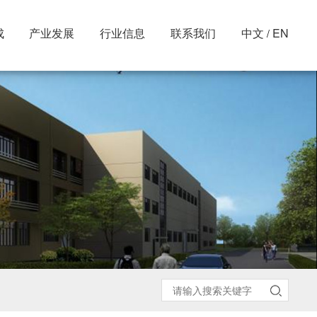
成
产业发展
行业信息
联系我们
中文
EN
/