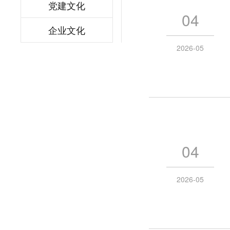
党建文化
04
企业文化
2026-05
04
2026-05