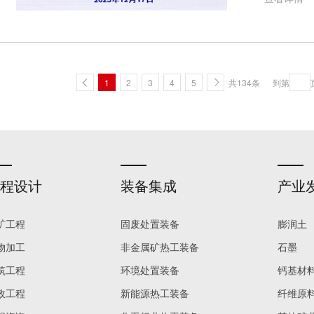
到第
1
2
3
4
5
共134条
工程设计
装备集成
产业
矿工程
固废处置装备
膨润土
物加工
非金属矿热工装备
石墨
筑工程
环境处置装备
钙基材
政工程
新能源热工装备
纤维原