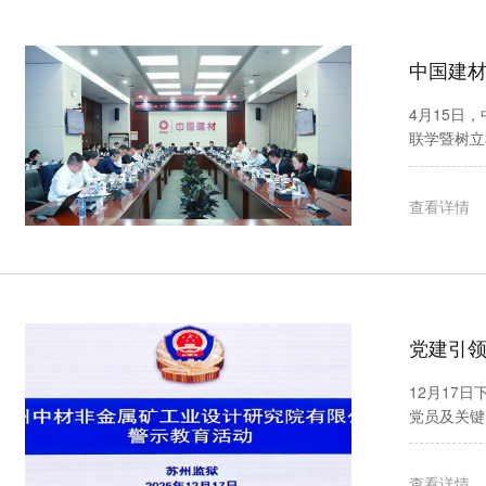
4月15日
联学暨树立和
查看详情
党建引
12月17
党员及关键岗
查看详情