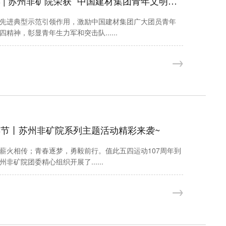
五四表彰 | 苏州非矿院荣获 “中国建材集团青年文明号” 等多项荣誉
先进典型示范引领作用，激励中国建材集团广大团员青年
精神，彰显青年生力军和突击队......
年节丨苏州非矿院系列主题活动精彩来袭~
薪火相传；青春逐梦，勇毅前行。值此五四运动107周年到
非矿院团委精心组织开展了......