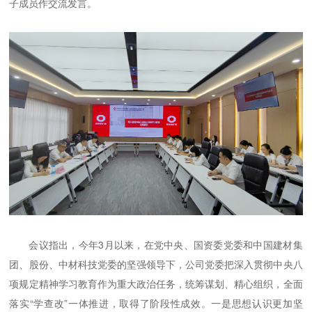
子成员作交流发言。
会议指出，今年3月以来，在党中央、国资委党委和中国建材集
团、股份、中材科技党委的坚强领导下，公司党委把深入贯彻中央八
项规定精神学习教育作为重大政治任务，统筹谋划、精心组织，全面
落实“学查改”一体推进，取得了阶段性成效。一是思想认识更加坚