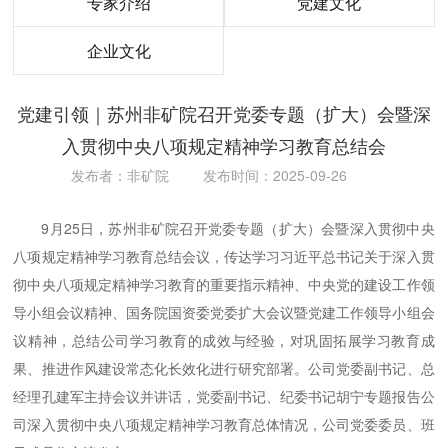
专家介绍
党建文化
企业文化
党建引领｜苏州非矿院召开党委专题（扩大）会暨深
入贯彻中央八项规定精神学习教育总结会
发布者：非矿院
发布时间：2025-09-26
9月25日，苏州非矿院召开党委专题（扩大）会暨深入贯彻中央
八项规定精神学习教育总结会议，传达学习习近平总书记关于深入贯
彻中央八项规定精神学习教育的重要指示精神、中央党的建设工作领
导小组会议精神、国务院国资委党委扩大会议暨党建工作领导小组会
议精神，总结公司学习教育的成效与经验，对巩固拓展学习教育成
果、推进作风建设常态化长效化进行研究部署。公司党委副书记、总
经理孔建军主持会议并讲话，党委副书记、纪委书记胡宁专题报告公
司深入贯彻中央八项规定精神学习教育总体情况，公司党委委员、班