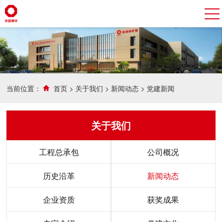
当前位置：
首页
>
关于我们
>
新闻动态
>
党建新闻
关于我们
工程总承包
公司概况
历史沿革
新闻动态
企业资质
获奖成果