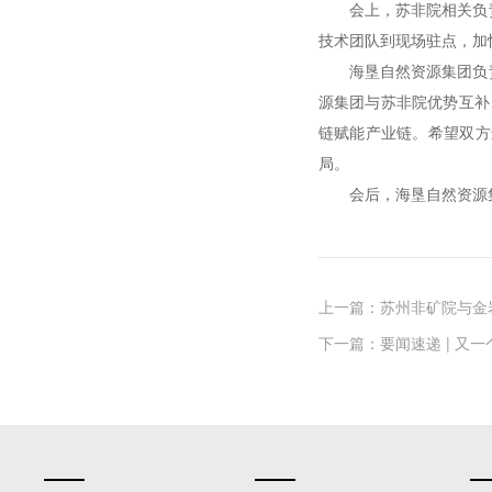
会上，苏非院相关负
技术团队到现场驻点，加
海垦自然资源集团负
源集团与苏非院优势互补
链赋能产业链。希望双方
局。
会后，海垦自然资源
上一篇：
苏州非矿院与金岩高
下一篇：
要闻速递 | 又一个