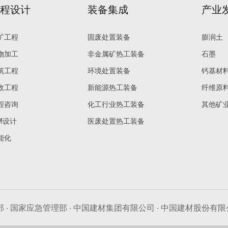
工程设计
装备集成
产业
矿工程
固废处置装备
膨润土
物加工
非金属矿热工装备
石墨
筑工程
环境处置装备
钙基材
政工程
新能源热工装备
纤维原
程咨询
化工行业热工装备
其他矿
IM设计
医废处置热工装备
能化
部
·
国家应急管理部
·
中国建材集团有限公司
·
中国建材股份有限